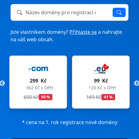
Název domény k registraci nebo převodu
Jste vlastníkem domény?
Přihlaste se
a nahrajte
na váš web obsah.
299 Kč
99 Kč
362 Kč s DPH
120 Kč s DPH
600 Kč
169 Kč
50 %
41 %
* cena na 1. rok registrace nové domény