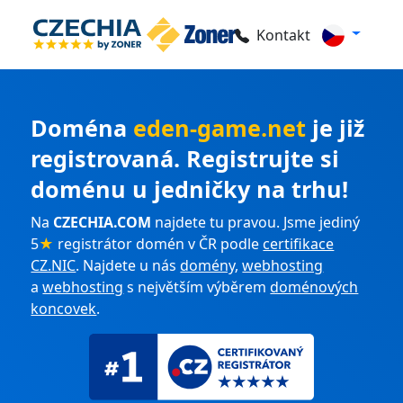
Kontakt
Doména
eden-game.net
je již
registrovaná. Registrujte si
doménu u jedničky na trhu!
Na
CZECHIA.COM
najdete tu pravou. Jsme jediný
5
★
registrátor domén v ČR podle
certifikace
CZ.NIC
. Najdete u nás
domény
,
webhosting
a
webhosting
s největším výběrem
doménových
koncovek
.